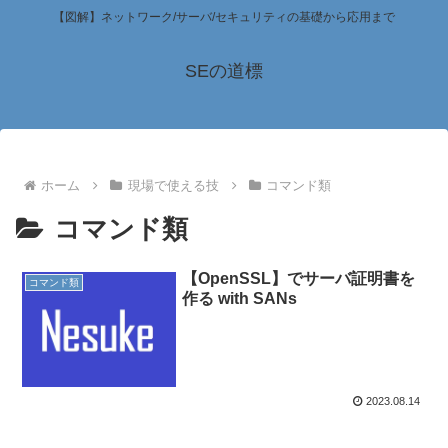
【図解】ネットワーク/サーバ/セキュリティの基礎から応用まで
SEの道標
ホーム
現場で使える技
コマンド類
コマンド類
【OpenSSL】でサーバ証明書を
コマンド類
作る with SANs
2023.08.14