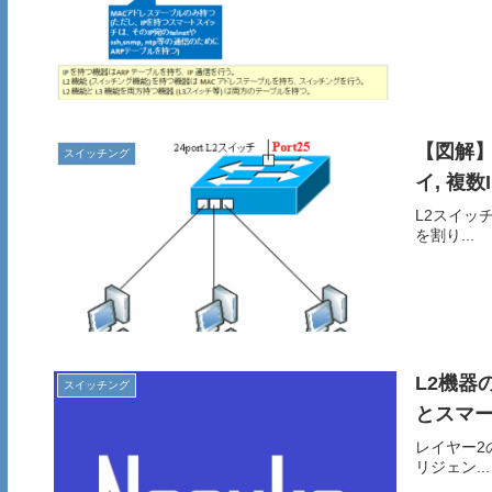
【図解】
スイッチング
イ, 複数
L2スイッ
を割り...
L2機器
スイッチング
とスマ
レイヤー2
リジェン...