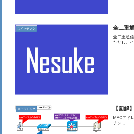
全二重
スイッチング
全二重通信
ただし、イ.
【図解】
スイッチング
MACアド
チン...