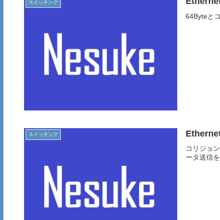
Ethe
スイッチング
64Byte
Ethe
スイッチング
コリジョン
ータ送信を.