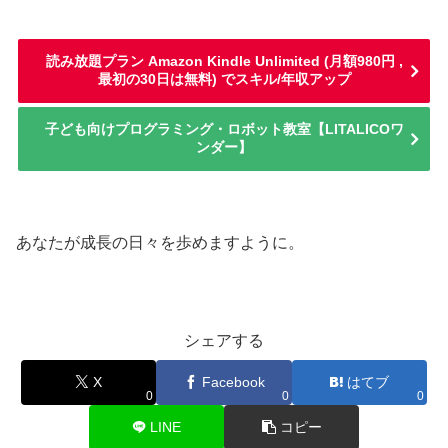
読み放題プラン Amazon Kindle Unlimited (月額980円 ,
最初の30日は無料) でスキル/年収アップ
子ども向けプログラミング・ロボット教室【LITALICOワ
ンダー】
あなたが成長の日々を歩めますように。
シェアする
X
Facebook
はてブ
0
0
0
LINE
コピー