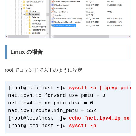
Linux の場合
root でコマンドで以下のように設定
[root@localhost ~]# 
sysctl -a | grep pmtu
net.ipv4.ip_forward_use_pmtu = 0

net.ipv4.ip_no_pmtu_disc = 0

net.ipv4.route.min_pmtu = 552

[root@localhost ~]# 
echo "net.ipv4.ip_no_p
[root@localhost ~]# 
sysctl -p