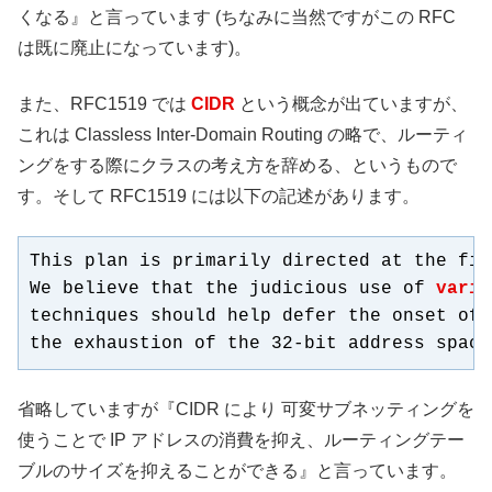
くなる』と言っています (ちなみに当然ですがこの RFC
は既に廃止になっています)。
また、RFC1519 では
CIDR
という概念が出ていますが、
これは Classless Inter-Domain Routing の略で、ルーティ
ングをする際にクラスの考え方を辞める、というもので
す。そして RFC1519 には以下の記述があります。
This plan is primarily directed at the fir
We believe that the judicious use of 
varia
techniques should help defer the onset of 
the exhaustion of the 32-bit address space
省略していますが『CIDR により 可変サブネッティングを
使うことで IP アドレスの消費を抑え、ルーティングテー
ブルのサイズを抑えることができる』と言っています。