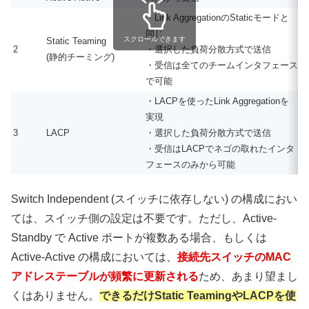
・Link AggregationのStaticモードと
同じ
スクロールできます
Static Teaming
2
・選択した負荷分散方式で送信
(静的チーミング)
・受信は全てのチームインタフェース
で可能
・LACPを使ったLink Aggregationを
実現
3
LACP
・選択した負荷分散方式で送信
・受信はLACPでネゴの取れたインタ
フェースのみから可能
Switch Independent (スイッチに依存しない) の構成におい
ては、スイッチ側の設定は不要です。ただし、Active-
Standby で Active ポートが複数ある場合、もしくは
Active-Active の構成においては、
接続先スイッチのMAC
アドレステーブルが頻繁に更新される
ため、あまり望まし
くはありません。
できるだけStatic TeamingやLACPを使