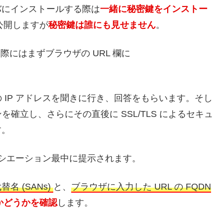
バにインストールする際は
一緒に秘密鍵をインストー
公開しますが
秘密鍵は誰にも見せません
。
する際にはまずブラウザの URL 欄に
com の IP アドレスを聞きに行き、回答をもらいます。そし
ンを確立し、さらにその直後に SSL/TLS によるセキュ
す。
ネゴシエーション最中に提示されます。
 (SANs)
と、
ブラウザに入力した URL の FQDN
かどうかを確認
します。