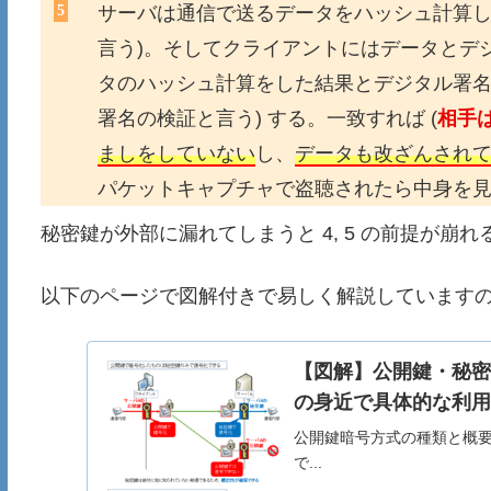
サーバは通信で送るデータをハッシュ計算し
言う)。そしてクライアントにはデータとデジ
タのハッシュ計算をした結果とデジタル署名
署名の検証と言う) する。一致すれば (
相手
ましをしていない
し、
データも改ざんされ
パケットキャプチャで盗聴されたら中身を見
秘密鍵が外部に漏れてしまうと 4, 5 の前提が崩
以下のページで図解付きで易しく解説しています
【図解】公開鍵・秘密
の身近で具体的な利
公開鍵暗号方式の種類と概
で...