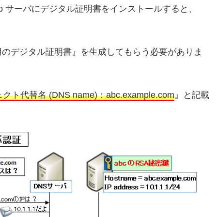
eb サーバにデジタル証明書をインストールすると、
bc 用のデジタル証明書』を生成してもらう必要がありま
ト代替名 (DNS name)：abc.example.com
』と記載