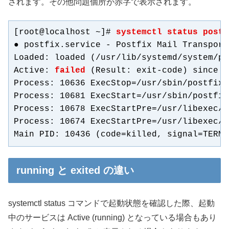
されます。その他問題個所が赤字で表示されます。
[root@localhost ~]# 
systemctl status postf
● postfix.service - Postfix Mail Transport
Loaded: loaded (/usr/lib/systemd/system/po
Active: 
failed
 (Result: exit-code) since 水
Process: 10636 ExecStop=/usr/sbin/postfix 
Process: 10681 ExecStart=/usr/sbin/postfix
Process: 10678 ExecStartPre=/usr/libexec/p
Process: 10674 ExecStartPre=/usr/libexec/p
Main PID: 10436 (code=killed, signal=TERM)
running と exited の違い
systemctl status コマンドで起動状態を確認した際、起動
中のサービスは Active (running) となっている場合もあり