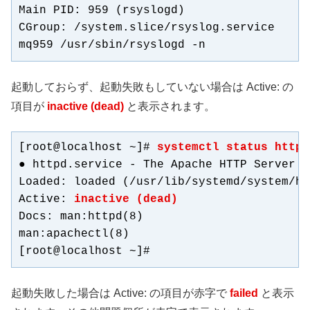
Main PID: 959 (rsyslogd)

CGroup: /system.slice/rsyslog.service

mq959 /usr/sbin/rsyslogd -n
起動しておらず、起動失敗もしていない場合は Active: の
項目が
inactive (dead)
と表示されます。
[root@localhost ~]# 
systemctl status httpd
● httpd.service - The Apache HTTP Server

Loaded: loaded (/usr/lib/systemd/system/ht
Active: 
inactive (dead)
Docs: man:httpd(8)

man:apachectl(8)

[root@localhost ~]#
起動失敗した場合は Active: の項目が赤字で
failed
と表示