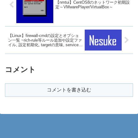
【nmtui】CentOS8のネットワーク初期設
定～VMwarePlayer/VirtualBox～
【Linux】firewall-cmdの設定とオプショ
ン一覧 ~rich-rule等ルール追加や設定ファ
イル, 設定初期化, targetの意味, serviceの
定義~
コメント
コメントを書き込む