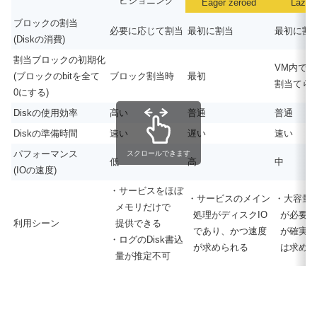
ビジョニング
Eager zeroed
Lazy 
ブロックの割当
必要に応じて割当
最初に割当
最初に割
(Diskの消費)
割当ブロックの初期化
VM内で
(ブロックのbitを全て
ブロック割当時
最初
割当てら
0にする)
Diskの使用効率
高い
普通
普通
Diskの準備時間
速い
遅い
速い
パフォーマンス
スクロールできます
低
高
中
(IOの速度)
・サービスをほぼ
・サービスのメイン
・大容量
メモリだけで
処理がディスクIO
が必要と
利用シーン
提供できる
であり、かつ速度
が確実だ
・ログのDisk書込
が求められる
は求めら
量が推定不可