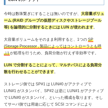
今時は数珠繋ぎにすることは無いのですが、
大容量ボリュ
ーム (RAID グループの仮想ディスクやストレージプール
等) を論理的に分割するときには LUN が使われます
。
大容量ボリュームをそのまま利用すると、1つの
SP
(Storage Processor , 製品によってはコントローラとも呼
ぶ)
が処理を行うため、負荷分散が行えず非効率です。
LUN で分割することによって、マルチパスによる負荷分
散を行わせることができます
。
ストレージ側では SP#1 は LUN#0 がアクティブで
LUN#1 がスタンバイ、SP#2 は逆に LUN#1 がアクティブ
で LUN#0 がスタンバイ、といった構成を取ります。そし
てサーバ側では用途に応じて SCSI コマンドにより