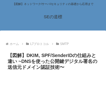
【図解】ネットワーク/サーバ/セキュリティの基礎から応用まで
SEの道標
ホーム
L7プロトコル
SMTP
【図解】DKIM, SPF/SenderIDの仕組みと
違い ~DNSを使った公開鍵デジタル署名の
送信元ドメイン認証技術〜