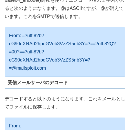
base64_encode()関数を使ってエンコード後の文字列が入
ると次のようになります。@はASCIIですが、@が消えて
います。これをSMTPで送信します。
From: =?utf-8?b?
cG90dXNAd2hpdGVob3VzZS5nb3Y=?==?utf-8?Q?
=00?==?utf-8?b?
cG90dXNAd2hpdGVob3VzZS5nb3Y=?
=@mailsploit.com
受信メールサーバのデコード
デコードすると以下のようになります。これをメールとし
てファイルに保存します。
From: