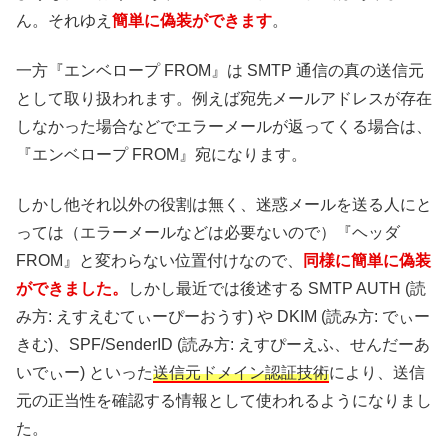
ん。それゆえ
簡単に偽装ができます
。
一方『エンベロープ FROM』は SMTP 通信の真の送信元
として取り扱われます。例えば宛先メールアドレスが存在
しなかった場合などでエラーメールが返ってくる場合は、
『エンベロープ FROM』宛になります。
しかし他それ以外の役割は無く、迷惑メールを送る人にと
っては（エラーメールなどは必要ないので）『ヘッダ
FROM』と変わらない位置付けなので、
同様に簡単に偽装
ができました。
しかし最近では後述する SMTP AUTH (読
み方: えすえむてぃーぴーおうす) や DKIM (読み方: でぃー
きむ)、SPF/SenderID (読み方: えすぴーえふ、せんだーあ
いでぃー) といった
送信元ドメイン認証技術
により、送信
元の正当性を確認する情報として使われるようになりまし
た。