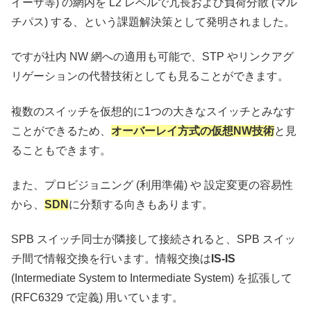
イーサ等) の網内を L2 レベルで冗長および負荷分散 (マル
チパス) する、という課題解決策として発明されました。
ですが社内 NW 網への適用も可能で、STP やリンクアグ
リゲーションの代替技術としても見ることができます。
複数のスイッチを仮想的に1つの大きなスイッチとみなす
ことができるため、
オーバーレイ方式の仮想NW技術
と見
ることもできます。
また、プロビジョニング (利用準備) や 設定変更の容易性
から、
SDN
に分類する向きもあります。
SPB スイッチ同士が隣接して接続されると、SPB スイッ
チ間で情報交換を行います。情報交換は
IS-IS
(Intermediate System to Intermediate System) を拡張して
(RFC6329 で定義) 用いています。