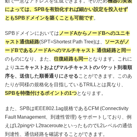
動で一意なアドレスを生成できます。そのため
機器の実装
によっては、SPBを有効化すれば細かい設定を投入せず
ともSPBドメインを築くことも可能です
。
SPBドメインにおいては
ノードAからノードBへのユニキ
ャスト通信経路
(SPT=Shortest Path Tree)は、
ソースがノ
ードBであるノードAへのマルチキャスト 通信経路と同一
のものになり、また、
往復経路も同一
となります。これに
より
ユニキャストおよびマルチキャストのパケット到着順
序を、送信した順番通りにさせる
ことができます。このあ
たりが同様の規格化を目指しているTRILLとは異なり、
SPBを特徴付けるポイントの1つ
となります。
また、SPBはIEEE802.1ag規格であるCFM (Connectivity
Fault Management、到達性管理) をサポートしており、例
えばL2pingや L2tracerouteといったものでL2レベルの通信
到達性、通信経路を確認することができます。