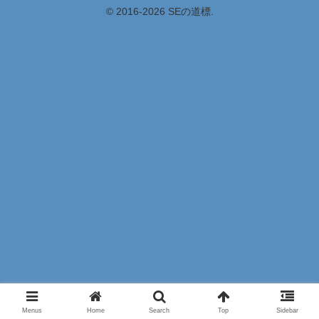
© 2016-2026 SEの道標.
Menus
Home
Search
Top
Sidebar