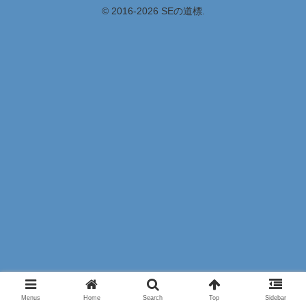
© 2016-2026 SEの道標.
Menus
Home
Search
Top
Sidebar