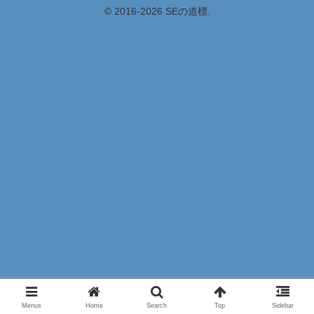
© 2016-2026 SEの道標.
Menus
Home
Search
Top
Sidebar