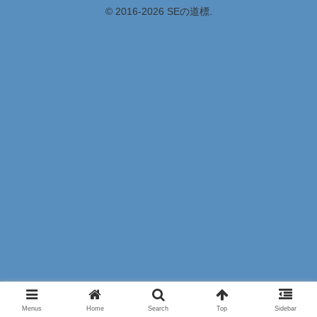
© 2016-2026 SEの道標.
Menus
Home
Search
Top
Sidebar