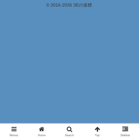
© 2016-2026 SEの道標.
Menus
Home
Search
Top
Sidebar