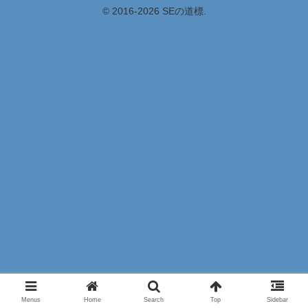
© 2016-2026 SEの道標.
Menus
Home
Search
Top
Sidebar