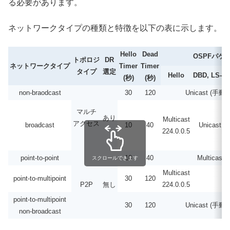
る必要があります。
ネットワークタイプの種類と特徴を以下の表に示します。
Hello
Dead
OSPFパケ
トポロジ
DR
ネットワークタイプ
Timer
Timer
タイプ
選定
Hello
DBD, LS-R
(秒)
(秒)
non-braodcast
30
120
Unicast (手動n
マルチ
あり
Multicast
アクセス
broadcast
10
40
Unicast
224.0.0.5
point-to-point
10
40
Multicast 2
スクロールできます
Multicast
point-to-multipoint
30
120
P2P
無し
224.0.0.5
point-to-multipoint
30
120
Unicast (手動n
non-broadcast