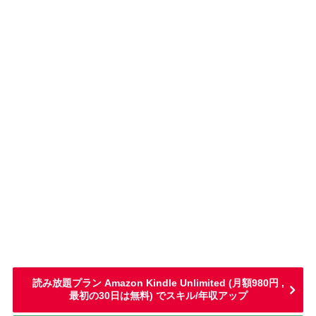
読み放題プラン Amazon Kindle Unlimited (月額980円 ,
最初の30日は無料) でスキル/年収アップ